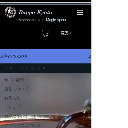
Rappo-Kyoto
Morinoshizuku : Magic spout
言語→
店主のつぶやき
アウトドアギア関連
全ての記事
運営について
お手入れ
ドリップ
商品について
アウトドアギア関連