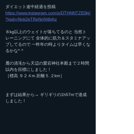
ダイエット途中経過を投稿
https://www.instagram.com/p/DTHNNTZE0kj/
?igsh=Nnk2eTRpNnN4bjhz
８kg以上のウェイトが落ちてるのと 当然ト
レーニングにて 全体的に筋力＆スタミナアッ
プしてるので 一昨年の時よりタイムは早くな
るかな^ ^
麓の清滝から天辺の愛宕神社本殿まで２時間
以内を目標にしました！
［標高 ９２４m 距離５.２km］
まずは結果から→ ギリギリの1h57mで達成
しました！ 