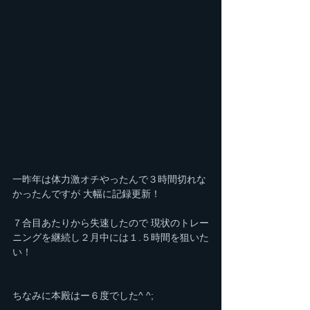
一昨年は体力激オチやったんで３時間切れな
かったんですが 大幅に記録更新！
７合目あたりから失速したので 現状のトレー
ニングを継続し２月中には１.５時間を狙いた
い！
ちなみに本殿はー６度でした^ ^;