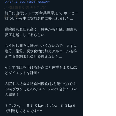
?igsh=ejBpNGs0cDRiMm92
お掃除道具や方法をご紹介
前日に山行(フトウガ峰:兵庫県)して ホッと一
山行、キャンプ
息ついた夜中に突然激痛に襲われました...
退院後も血圧も高く、膵炎から肝臓、胆嚢も
炎症を起こしてるらしい...
もう同じ痛みは味わいたくないので、まずは
塩分、脂質、炭水化物に加えアルコールも抑
えて食事制限し炎症を抑えないと...
そして血圧を下げる起点にと体重も１０kgほ
どダイエットを計画♪
入院中の絶食＆絶食回復食(おも湯中心)で４.
５kgダウンしたので ＋５.５kgの 合計１０kg
の減量！
７７.０kg → ６７.０kgへ！ 現状 -８.３kgま
で到達してるんです^ ^