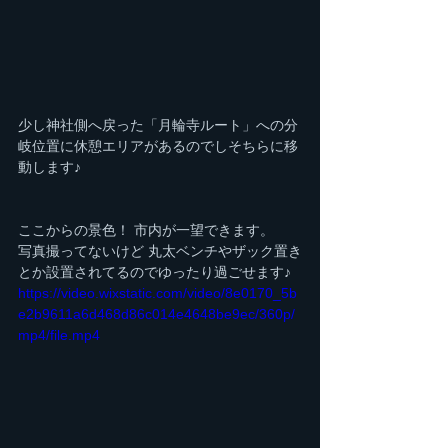
少し神社側へ戻った「月輪寺ルート」への分
岐位置に休憩エリアがあるのでしそちらに移
動します♪
ここからの景色！ 市内が一望できます。
写真撮ってないけど 丸太ベンチやザック置き
とか設置されてるのでゆったり過ごせます♪
https://video.wixstatic.com/video/8e0170_5b
e2b9611a6d468d86c014e4648be9ec/360p/
mp4/file.mp4