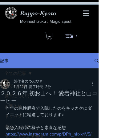
Rappo-Kyoto
Morinoshizuku : Magic spout
言語→
記事
全ての記事
製作者のつぶやき
全ての記事
1月22日
読了時間: 2分
２０２６年 初お山へ！ 愛宕神社と山コ
運営について
ーヒー
お手入れ
昨年の急性膵炎で入院したのをキッカケにダ
イエットに精進しております♪
ドリップ
商品について
緊急入院時の様子と素直な感想
https://www.instagram.com/p/DPh_nkxk4V5/
アウトドアギア関連