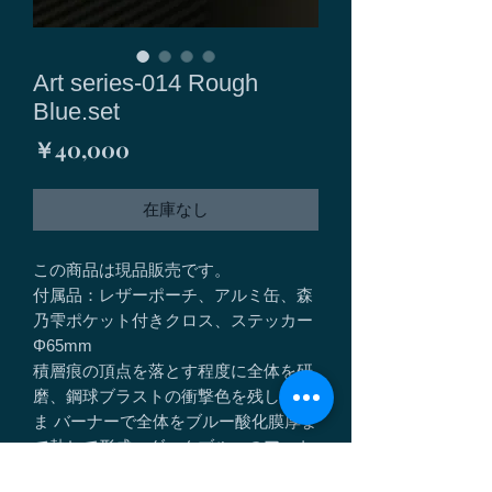
Art series-014 Rough
Blue.set
価
￥40,000
格
在庫なし
この商品は現品販売です。
付属品：レザーポーチ、アルミ缶、森
乃雫ポケット付きクロス、ステッカー
Φ65mm
積層痕の頂点を落とす程度に全体を研
磨、鋼球ブラストの衝撃色を残したま
ま バーナーで全体をブルー酸化膜厚ま
で熱して形成。ダークブルーのアート
森乃雫仕様。