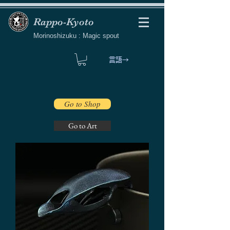
Rappo-Kyoto
Morinoshizuku : Magic spout
言語→
Go to Shop
Go to Art