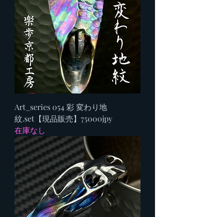
Art_series 054 彩 変わり地
紋.set【現品販売】75000jpy
在庫なし