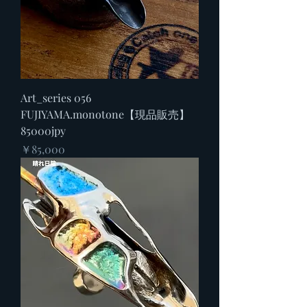
Art_series 056
FUJIYAMA.monotone【現品販売】
85000jpy
価格
￥85,000