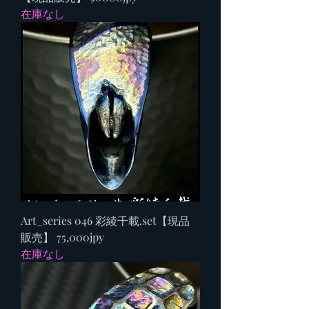
在庫なし
Art_series 046 彩綾千載.set【現品
販売】 75,000jpy
在庫なし