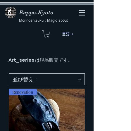
Rappo-Kyoto
Morinoshizuku : Magic spout
言語→
​Art_series は現品販売です。
Renovation