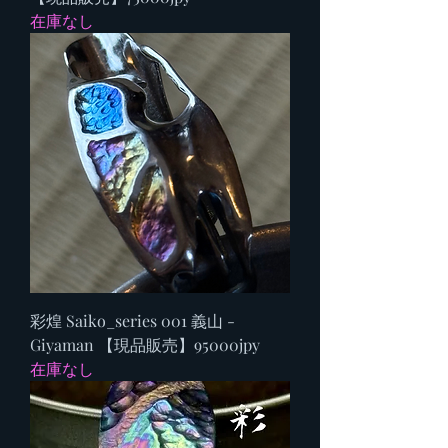
在庫なし
彩煌 Saiko_series 001 義山 -
Giyaman 【現品販売】95000jpy
在庫なし