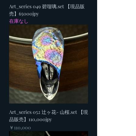
Art_series 049 碧瑠璃.set 【現品販
売】65000jpy
在庫なし
Art_series 052 辻ヶ花- 山桜.set 【現
品販売】110,000jpy
価格
￥110,000