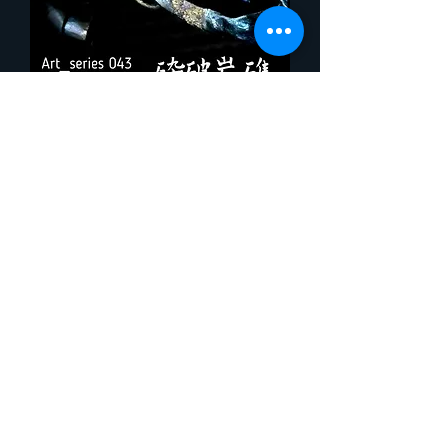
Art_series 043 砕破岩礁.set【現品販
売】75,000jpy
在庫なし