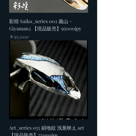
彩煌 Saiko_series 002 義山 -
Giyaman2 【現品販売】95000jpy
価格
￥95,000
Art_series 055 絹地紋 浅葱映え.set
【現品販売】75000jpy