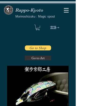
Rappo-Kyoto
Morinoshizuku : Magic spout
言語→
Go to Shop
Go to Art