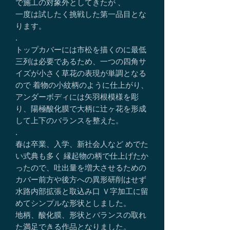
で施工の対象外としてきたが 、
一度は試したく挑戦した第一品目とな
ります。
.
トップカバーには市松を描くのに最低
三列は必要であるため、一つの四角サ
イズが小さく草花の表現が単調となる
ので 着物の小紋柄のように仕上がり、
アンダーボディには矢羽根模様を彫
り、陽極酸化膜で大柄に辻ヶ花を形成
して上下のバランスを整えた。
.
春は卒業、入学、新社会人など めでた
い式典も多く 縁起物の柄で仕上げたか
ったので、吐出量を増大させるための
カバー前方や後方への異形研削はせず
水路内部拡張と取込み口 Ｖ字加工に留
めてシンプルな形状としました。
地柄、酸化膜、形状とバランスの取れ
た満足できる作品となりました。