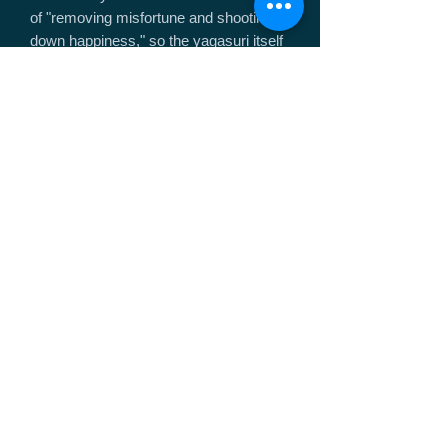
of "removing misfortune and shooting
down happiness," so the yagasuri itself
is considered to be a lucky charm.
.
[Product naming]
Conventionally, this is done by grinding
so that the carving can proceed freely,
but engraving geometric patterns into
titanium with straight lines is out of the
scope of this work because the bit is
slippery and the grinding is done by
freehand.
However, this is the first item that we
have been keen to try.
.
A minimum of three rows are needed to
create a checkerboard pattern on the
top cover, so the size of each square is
small and the floral pattern would be