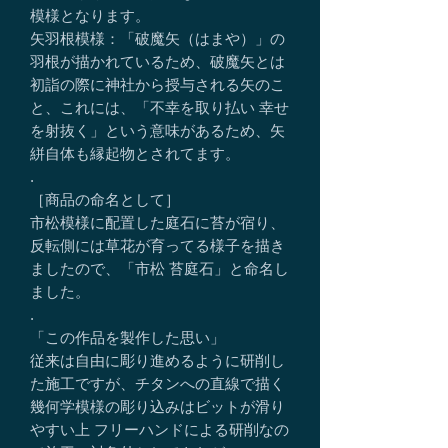
模様となります。
矢羽根模様：「破魔矢（はまや）」の
羽根が描かれているため、破魔矢とは
初詣の際に神社から授与される矢のこ
と、これには、「不幸を取り払い 幸せ
を射抜く」という意味があるため、矢
絣自体も縁起物とされてます。
.
［商品の命名として］
市松模様に配置した庭石に苔が宿り、
反転側には草花が育ってる様子を描き
ましたので、「市松 苔庭石」と命名し
ました。
.
「この作品を製作した思い」
従来は自由に彫り進めるように研削し
た施工ですが、チタンへの直線で描く
幾何学模様の彫り込みはビットが滑り
やすい上 フリーハンドによる研削なの