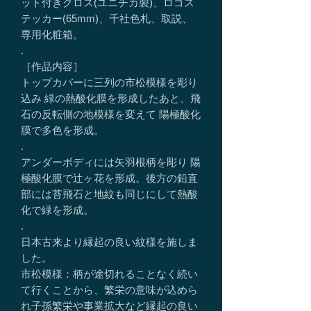
ット付きクロス(ユニチカ製)、ロゴス
テッカー(65mm)、千社色札、取説、
専用化粧箱。
.
［作品内容］
トップカバーに三列の市松模様を彫り
込み 緑の熱酸化膜を形成したあと、飛
石の反転側の地模様を変えて 陽極酸化
膜で多色を形成。
.
アンダーボディには矢羽根柄を彫り 陽
極酸化膜で辻ヶ花を形成。後方の鉛直
部には苔飛石と地紋も同じにして熱酸
化で緑を形成。
.
日本古来より縁起の良い紋様を施しま
した。
市松模様：柄が途切れることなく続い
て行くことから、繁栄の意味が込めら
れ子孫繁栄や事業拡大など縁起の良い