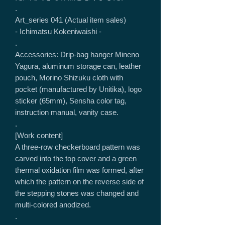
.
Art_series 041 (Actual item sales)
- Ichimatsu Kokeniwaishi -
.
Accessories: Drip-bag hanger Mineno
Yagura, aluminum storage can, leather
pouch, Morino Shizuku cloth with
pocket (manufactured by Unitika), logo
sticker (65mm), Sensha color tag,
instruction manual, vanity case.
.
[Work content]
A three-row checkerboard pattern was
carved into the top cover and a green
thermal oxidation film was formed, after
which the pattern on the reverse side of
the stepping stones was changed and
multi-colored anodized.
.