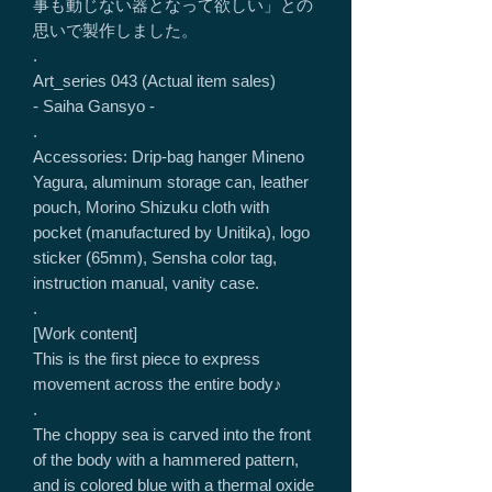
事も動じない器となって欲しい」との
思いで製作しました。
.
Art_series 043 (Actual item sales)
- Saiha Gansyo -
.
Accessories: Drip-bag hanger Mineno
Yagura, aluminum storage can, leather
pouch, Morino Shizuku cloth with
pocket (manufactured by Unitika), logo
sticker (65mm), Sensha color tag,
instruction manual, vanity case.
.
[Work content]
This is the first piece to express
movement across the entire body♪
.
The choppy sea is carved into the front
of the body with a hammered pattern,
and is colored blue with a thermal oxide