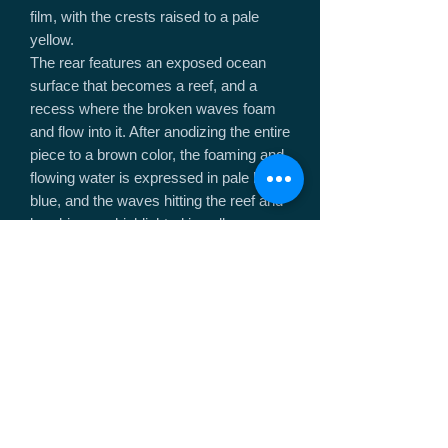
film, with the crests raised to a pale
yellow.
The rear features an exposed ocean
surface that becomes a reef, and a
recess where the broken waves foam
and flow into it. After anodizing the entire
piece to a brown color, the foaming and
flowing water is expressed in pale light
blue, and the waves hitting the reef and
breaking are highlighted in yellow.
.
The rear and vertical parts of the cover
are notched to recreate the rugged
appearance of the reef, and we were
able to recreate the sequence of
movements in which the reef breaks
the waves and foaming seawater flows
into the notched part at the rear.
.