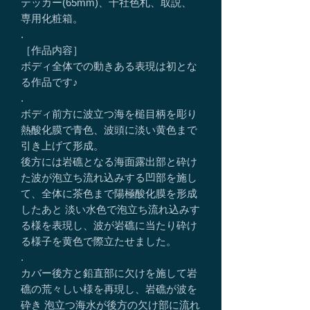
テッカー(65mm)、千社色札、取説、
専用化粧箱。
.
［作品内容］
ボディ全体での動きある表現は初とな
る作品です♪
.
ボディ前方に波立つ海を槌目柄を彫り
熱酸化膜で青色、波頭に淡い黄色まで
引き上げて形成。
後方には岩礁となる海面露出部と砕け
た波が泡立ち流れ込みする凹部を施し
て、全体に茶色まで陽極酸化膜を形成
したあと 淡い水色で泡立ち流れ込みす
る様を表現し、波が岩礁に当たり砕け
る様子を黄色で際立たせました。
.
カバー後方と鉛直部に欠けを施して岩
礁の荒々しい様を再現し、岩礁が波を
砕き 泡立つ海水が後方の欠け部に流れ