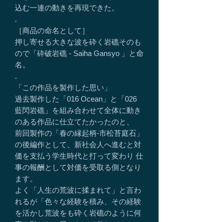
込む一連の動きを再現できた。
.
［商品の命名として］
押し寄せる大きな波を砕く岩礁そのも
ので「砕破岩礁 - Saiha Gansyo 」と命
名。
.
「この作品を製作した思い」
過去製作した「016 Ocean」と「026
藍閃岩礁」を組み合わせて全体に動き
のある作品に仕立てたかったのと、
前回製作の「春の縁起柄-市松苔庭石」
の後編作として、新社会人へ進むと対
価を支払う学生時代と打って変わり 仕
事の報酬として対価を受取る側となり
ます。
よく「人生の荒波に揉まれて」と言わ
れるが「色々な経験を積み、その経験
を活かし荒波をも砕く岩礁のように何