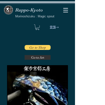
Rappo-Kyoto
Morinoshizuku : Magic spout
言語→
Go to Shop
Go to Art