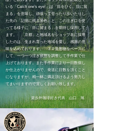
いる「Catch one‘s eye!」は「目をひく、目に留
まる」を意味し、頑張って登ったり歩いたりし
た先の「記憶に残る景色」と、この注ぎ口を使
ってる様子に「目に留まる」を期待し採用して
ます。 「京都」と地域名をショップ名に採用
したのは、生まれ育った地域を愛し、感謝の意
味を込めております。 ３Ｄ造形物をベースに
して、一つ一つ注ぎ状態を調整して手作業で仕
上げております。また手作業により一日数個し
か仕上がりませんので、発送に日数を頂くこと
になりますが、精一杯ご満足頂けるよう努力し
てまいりますので宜しくお願い致します。
楽歩外珈琲好き代表 山口 旭