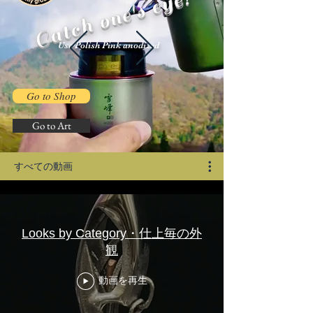
​Catch one's eye!
​Use Polish Pink anodized
Go to Shop
Go to Art
すべての動画
Looks by Category・仕上毎の外
観
動画を再生