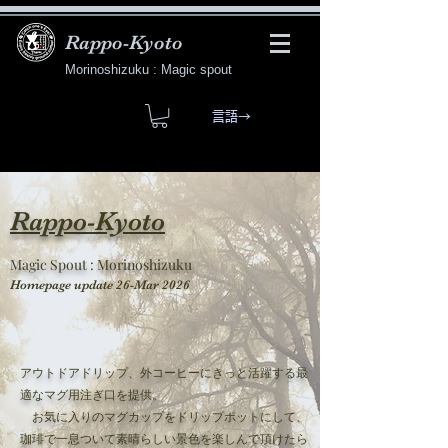
Rappo-Kyoto
Morinoshizuku : Magic spout
言語→
Rappo-Kyoto
Magic Spout : Morinoshizuku
​Homepage update 26-Mar 2026
アウトドアドリップ、外コーヒーにきっと活躍する最
適なマグ用注ぎ口を提供。
お気に入りのマグカップをドリップポットにして、
珈琲で一息ついて素晴らしい景色を楽しんで頂けたら