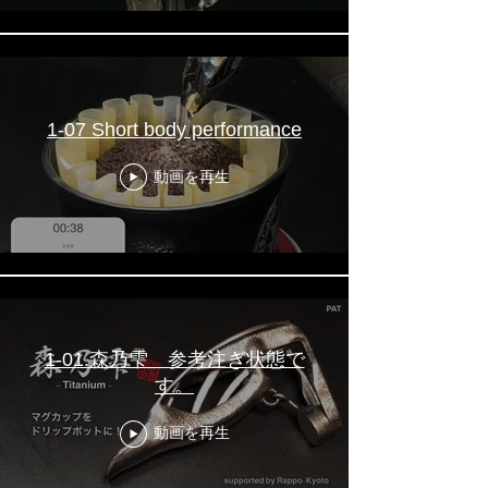
1-07 Short body performance
動画を再生
1-01.森乃雫 参考注ぎ状態で
す。
動画を再生