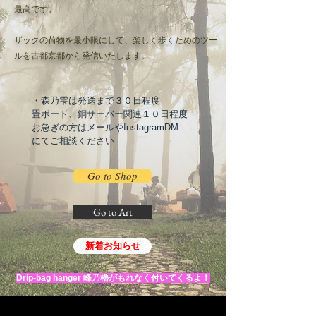
最高です。
ザックの荷物を最小限にして、楽しく歩くためのツー
ルを古都京都から発信いたします。
・森乃雫は発送まで３０日程度
畳ボード、銅サーバー関連１０日程度
お急ぎの方はメールやInstagramDM
にてご相談ください
Go to Shop
Go to Art
新着お知らせ
​Drip-bag hanger 峰乃櫓がもれなく付いてくるよ！